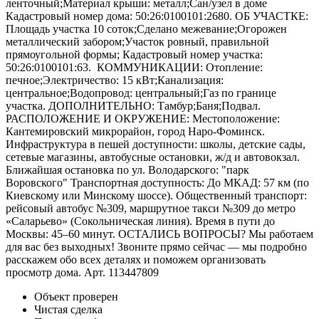
ленточный;Материал крыши: металл;Сан/узел в доме
Кадастровый номер дома: 50:26:0100101:2680. ОБ УЧАСТКЕ:
Площадь участка 10 соток;Сделано межевание;Огорожен
металлический забором;Участок ровный, правильной
прямоугольной формы; Кадастровый номер участка:
50:26:0100101:63. ️ КОММУНИКАЦИИ: Отопление:
печное;Электричество: 15 кВт;Канализация:
центральное;Водопровод: центральный;Газ по границе
участка. ДОПОЛНИТЕЛЬНО: Тамбур;Баня;Подвал.
РАСПОЛОЖЕНИЕ И ОКРУЖЕНИЕ: Местоположение:
Кантемировский микрорайон, город Наро-Фоминск.
Инфраструктура в пешей доступности: школы, детские сады,
сетевые магазины, автобусные остановки, ж/д и автовокзал.
Ближайшая остановка по ул. Володарского: "парк
Воровского" Транспортная доступность: До МКАД: 57 км (по
Киевскому или Минскому шоссе). Общественный транспорт:
рейсовый автобус №309, маршрутное такси №309 до метро
«Саларьево» (Сокольническая линия). Время в пути до
Москвы: 45–60 минут. ОСТАЛИСЬ ВОПРОСЫ? Мы работаем
для вас без выходных! Звоните прямо сейчас — мы подробно
расскажем обо всех деталях и поможем организовать
просмотр дома. Арт. 113447809
Объект проверен
Чистая сделка